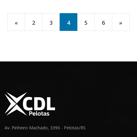
«
2
3
4
5
6
»
Av. Pinheiro Machado, 3390 - Pelotas/RS