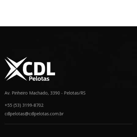
Navegação
anterior
notícia
de
Post
Av. Pinheiro Machado, 3390 - Pelotas/RS
+55 (53) 3199-8702
cdlpelotas@cdlpelotas.com.br