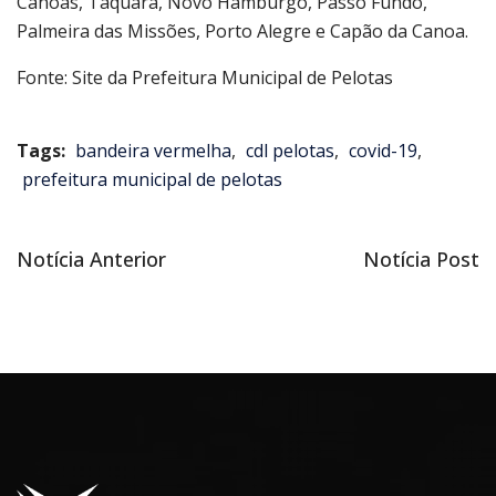
Canoas, Taquara, Novo Hamburgo, Passo Fundo,
Palmeira das Missões, Porto Alegre e Capão da Canoa.
Fonte: Site da Prefeitura Municipal de Pelotas
Tags:
bandeira vermelha
,
cdl pelotas
,
covid-19
,
prefeitura municipal de pelotas
Notícia
Próxima
Notícia Anterior
Notícia Post
Navegação
anterior
notícia
de
Post