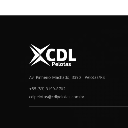
Av. Pinheiro Machado, 3390 - Pelotas/RS
+55 (53) 3199-8702
cdlpelotas@cdlpelotas.com.br