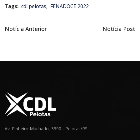
Tags:
cdl pelotas
,
FENADOCE 2022
Notícia
Próxima
Notícia Anterior
Notícia Post
Navegação
anterior
notícia
de
Post
Av. Pinheiro Machado, 3390 - Pelotas/RS