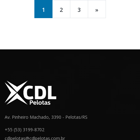
1
2
3
»
Av. Pinheiro Machado, 3390 - Pelotas/RS
+55 (53) 3199-8702
cdlpelotas@cdlpelotas.com.br