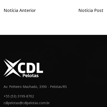
Notícia
Próxima
Notícia Anterior
Notícia Post
Navegação
anterior
notícia
de
Post
Av. Pinheiro Machado, 3390 - Pelotas/RS
+55 (53) 3199-8702
cdlpelotas@cdlpelotas.com.br