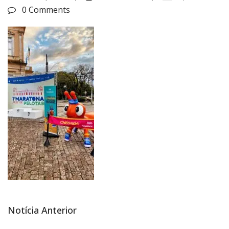
0 Comments
Notícia
Notícia Anterior
Navegação
anterior