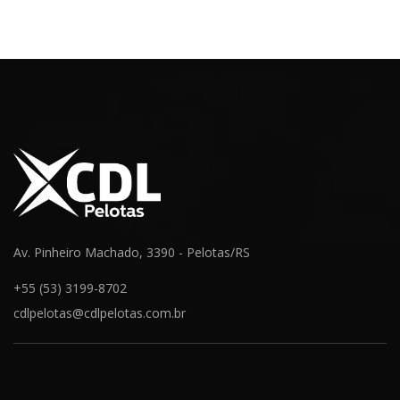
de
Post
Av. Pinheiro Machado, 3390 - Pelotas/RS
+55 (53) 3199-8702
cdlpelotas@cdlpelotas.com.br