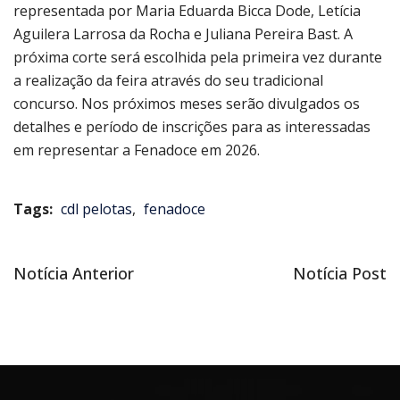
representada por Maria Eduarda Bicca Dode, Letícia
Aguilera Larrosa da Rocha e Juliana Pereira Bast. A
próxima corte será escolhida pela primeira vez durante
a realização da feira através do seu tradicional
concurso. Nos próximos meses serão divulgados os
detalhes e período de inscrições para as interessadas
em representar a Fenadoce em 2026.
Tags:
cdl pelotas
,
fenadoce
Notícia
Próxima
Notícia Anterior
Notícia Post
Navegação
anterior
notícia
de
Post