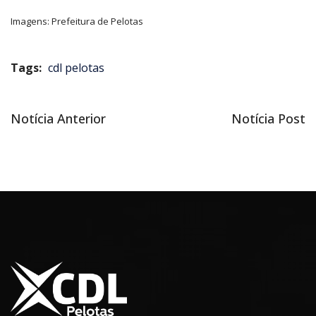
Imagens: Prefeitura de Pelotas
Tags:
cdl pelotas
Notícia
Próxima
Notícia Anterior
Notícia Post
Navegação
anterior
notícia
de
Post