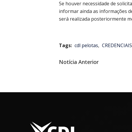
Se houver necessidade de solicit
informar ainda as informações de 
será realizada posteriormente m
Tags:
cdl pelotas
,
CREDENCIAIS
Notícia
Notícia Anterior
Navegação
anterior
de
Post