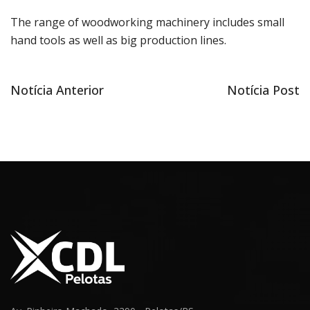
The range of woodworking machinery includes small
hand tools as well as big production lines.
Notícia
Próxima
Notícia Anterior
Notícia Post
Navegação
anterior
notícia
de
Post