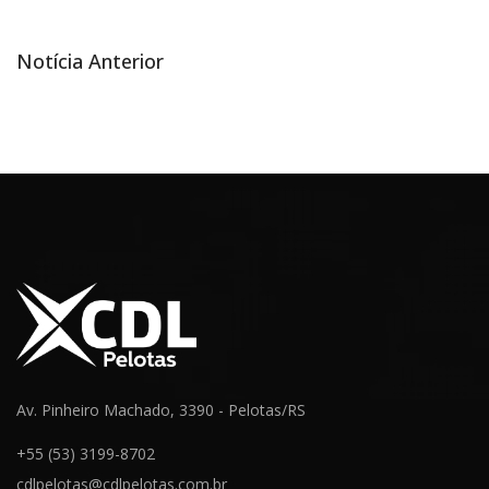
Notícia
Notícia Anterior
Navegação
anterior
de
Post
Av. Pinheiro Machado, 3390 - Pelotas/RS
+55 (53) 3199-8702
cdlpelotas@cdlpelotas.com.br