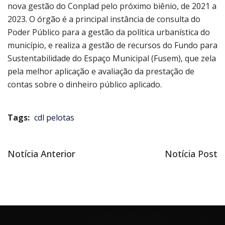
nova gestão do Conplad pelo próximo biênio, de 2021 a
2023. O órgão é a principal instância de consulta do
Poder Público para a gestão da política urbanística do
município, e realiza a gestão de recursos do Fundo para
Sustentabilidade do Espaço Municipal (Fusem), que zela
pela melhor aplicação e avaliação da prestação de
contas sobre o dinheiro público aplicado.
Tags:
cdl pelotas
Notícia
Próxima
Notícia Anterior
Notícia Post
Navegação
anterior
notícia
de
Post