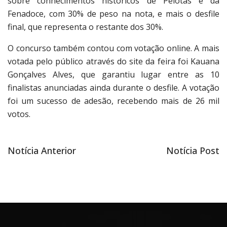
sobre conhecimentos históricos de Pelotas e da
Fenadoce, com 30% de peso na nota, e mais o desfile
final, que representa o restante dos 30%.
O concurso também contou com votação online. A mais
votada pelo público através do site da feira foi Kauana
Gonçalves Alves, que garantiu lugar entre as 10
finalistas anunciadas ainda durante o desfile. A votação
foi um sucesso de adesão, recebendo mais de 26 mil
votos.
Notícia
Próxima
Notícia Anterior
Notícia Post
Navegação
anterior
notícia
de
Post